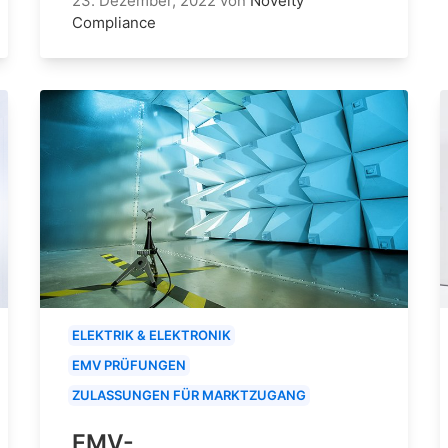
23. Dezember, 2022
von
Novelty
Compliance
ELEKTRIK & ELEKTRONIK
EMV PRÜFUNGEN
ZULASSUNGEN FÜR MARKTZUGANG
EMV-