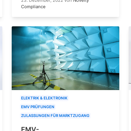
23. Dezember, 2022
von
Novelty
Compliance
ELEKTRIK & ELEKTRONIK
EMV PRÜFUNGEN
ZULASSUNGEN FÜR MARKTZUGANG
EMV-