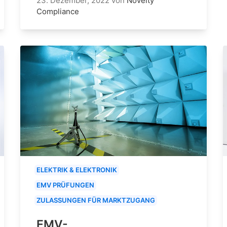
23. Dezember, 2022
von
Novelty
Compliance
ELEKTRIK & ELEKTRONIK
EMV PRÜFUNGEN
ZULASSUNGEN FÜR MARKTZUGANG
EMV-