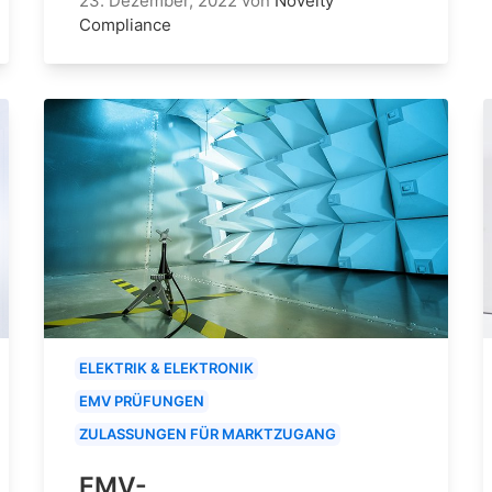
23. Dezember, 2022
von
Novelty
Compliance
ELEKTRIK & ELEKTRONIK
EMV PRÜFUNGEN
ZULASSUNGEN FÜR MARKTZUGANG
EMV-