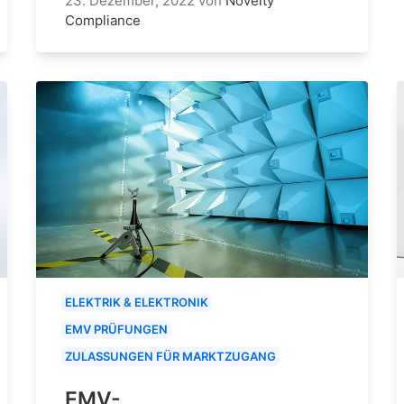
23. Dezember, 2022
von
Novelty
Compliance
ELEKTRIK & ELEKTRONIK
EMV PRÜFUNGEN
ZULASSUNGEN FÜR MARKTZUGANG
EMV-