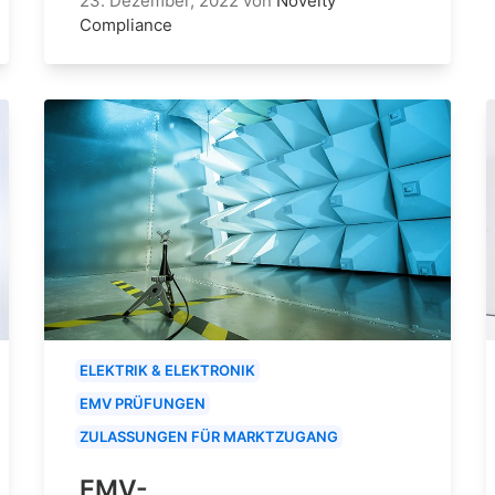
23. Dezember, 2022
von
Novelty
Compliance
ELEKTRIK & ELEKTRONIK
EMV PRÜFUNGEN
ZULASSUNGEN FÜR MARKTZUGANG
EMV-