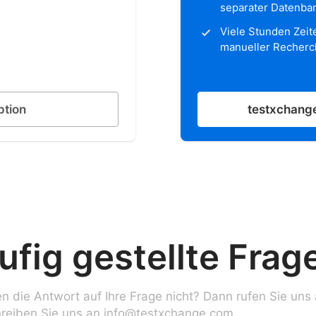
separater Datenba
Viele Stunden Zeit
manueller Recherc
ption
testxchange
ufig gestellte Frag
en die Antwort auf Ihre Frage nicht? Dann rufen Sie uns
hreiben Sie uns an info@testxchange.com