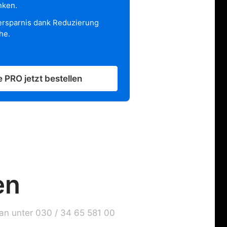
nken.
ersparnis dank Reduzierung
he.
 PRO jetzt bestellen
en
 an unter 030 / 34 65 581 00