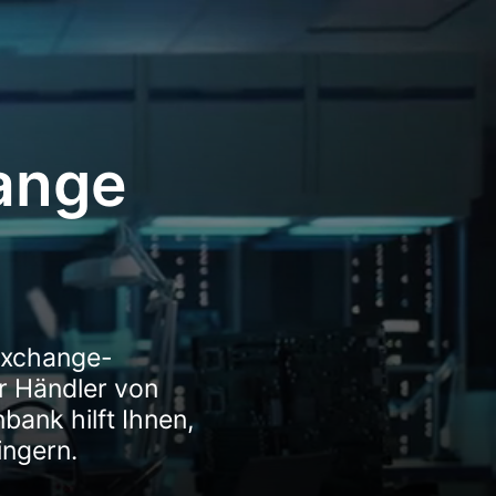
ange
stxchange-
er Händler von
ank hilft Ihnen,
ingern.