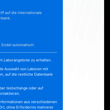
iff auf die internationale
nbank.
. Endet automatisch.
um Laborangebote zu erhalten.
zte Auswahl von Laboren mit
n, auf die restliche Datenbank
ber testxchange oder auf
ntaktieren.
nformationen aus verschiedenen
rt, ohne Erfordernis mehrerer