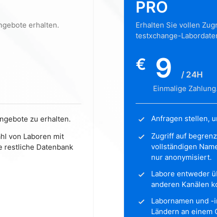
PRO
ngebote erhalten.
Erhalten Sie vollen Zugr
testxchange-Labordate
9
€
/ 24H
Einmalige Zahlung
Anfragen stellen, 
ngebote zu erhalten.
Zugriff auf begren
hl von Laboren mit
vollständigen Name
e restliche Datenbank
nur anonymisiert.
Labore entweder ü
anderen Kanälen ko
Labornamen und -i
Ländern an einem O