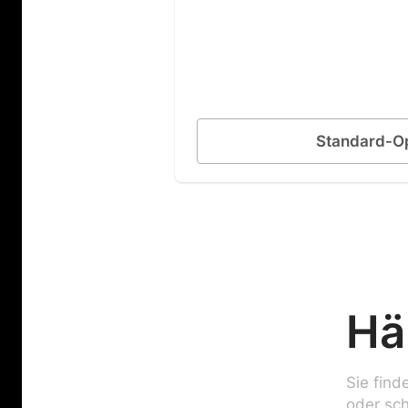
Standard-O
Hä
Sie find
oder sc